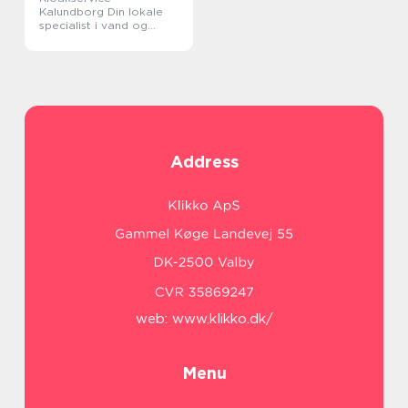
Kalundborg Din lokale
specialist i vand og
afløb
Address
web:
www.klikko.dk/
Menu