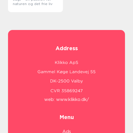
naturen og det frie liv
Address
web:
www.klikko.dk/
Menu
Ads