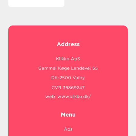
Address
web:
www.klikko.dk/
Menu
Ads