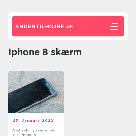
ANDENTILHOJRE.
dk
iphone 8 skærm
23. January 2022
Sæt selv ny skærm på
din iPhone 8