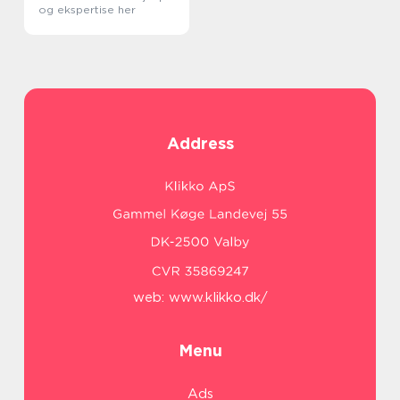
og ekspertise her
Address
web:
www.klikko.dk/
Menu
Ads