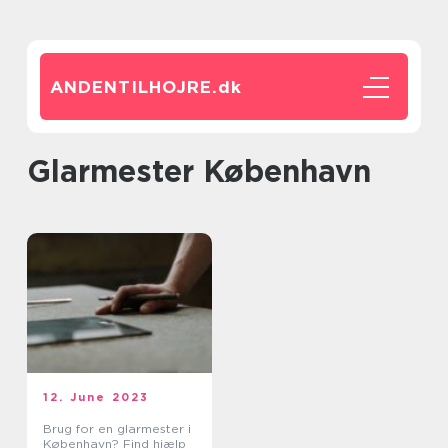
ANDENTILHOJRE.
dk
glarmester København
12. June 2023
Brug for en glarmester i
København? Find hjælp