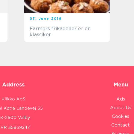
03. June 2019
Farmors frikadeller er en
klassiker
Address
Menu
Ads
About Us
Cookies
Contact
Sitemap