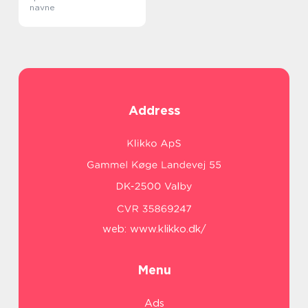
navne
Address
web:
www.klikko.dk/
Menu
Ads