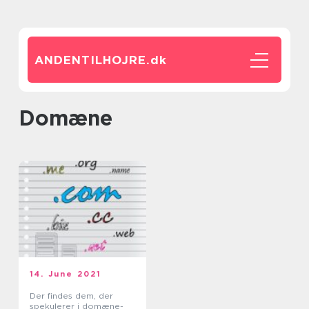
ANDENTILHOJRE.
dk
domæne
14. June 2021
Der findes dem, der
spekulerer i domæne-