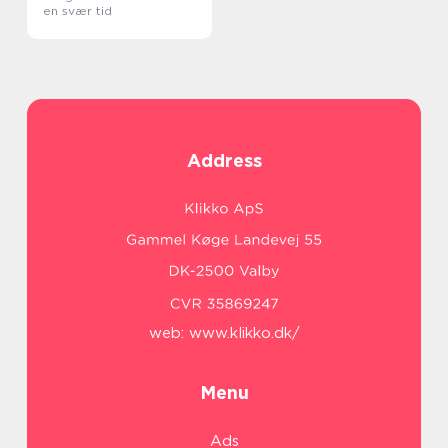
en svær tid
Address
web:
www.klikko.dk/
Menu
Ads