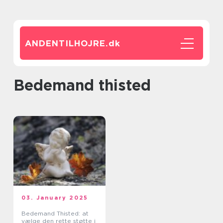
ANDENTILHOJRE.
dk
bedemand thisted
03. January 2025
Bedemand Thisted: at
vælge den rette støtte i