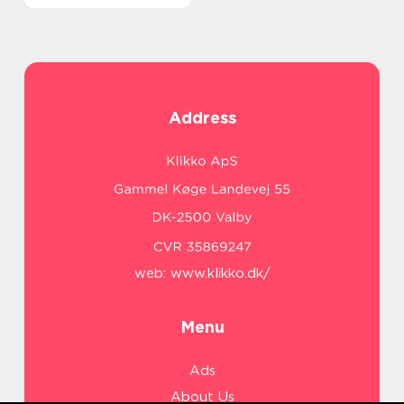
Address
web:
www.klikko.dk/
Menu
Ads
About Us