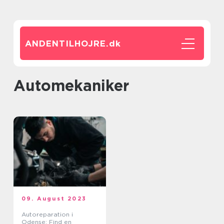
ANDENTILHOJRE.
dk
automekaniker
09. August 2023
Autoreparation i
Odense: Find en